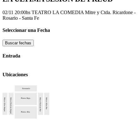
02/11 20:00hs
TEATRO LA COMEDIA
Mitre y Ctda. Ricardone -
Rosario - Santa Fe
Seleccionar una Fecha
Buscar fechas
Entrada
Ubicaciones
Escenario
Platea Baja
Palco Alto Impar
Palco Balcon Impar
Palco Balcon Par
Palco Alto Par
Platea Alta