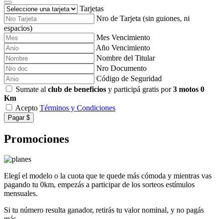
Tarjetas
Nro de Tarjeta (sin guiones, ni
espacios)
Mes Vencimiento
Año Vencimiento
Nombre del Titular
Nro Documento
Código de Seguridad
Sumate al
club de beneficios
y participá gratis por
3 motos 0
Km
Acepto
Términos y Condiciones
Pagar $
Promociones
Elegí el modelo o la cuota que te quede más cómoda y mientras vas
pagando tu 0km, empezás a participar de los sorteos estímulos
mensuales.
Si tu número resulta ganador, retirás tu valor nominal, y no pagás
más...