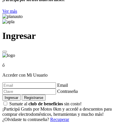
Ver más
Ingresar
ó
Acceder con Mi Usuario
Email
Contraseña
Ingresar
Registrarse
Sumate al
club de beneficios
sin costo!
¡Participá Gratis por Motos 0km y accedé a descuentos para
comprar electrodomésticos, herramientas y mucho más!
¿Olvidaste tu contraseña?
Recuperar