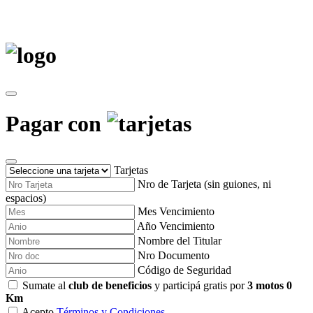
Pagar con
Tarjetas
Nro de Tarjeta (sin guiones, ni
espacios)
Mes Vencimiento
Año Vencimiento
Nombre del Titular
Nro Documento
Código de Seguridad
Sumate al
club de beneficios
y participá gratis por
3 motos 0
Km
Acepto
Términos y Condiciones