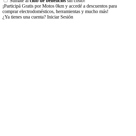
Sumate al
club de beneficios
sin costo!
¡Participá Gratis por Motos 0km y accedé a descuentos para
comprar electrodomésticos, herramientas y mucho más!
¿Ya tienes una cuenta?
Iniciar Sesión