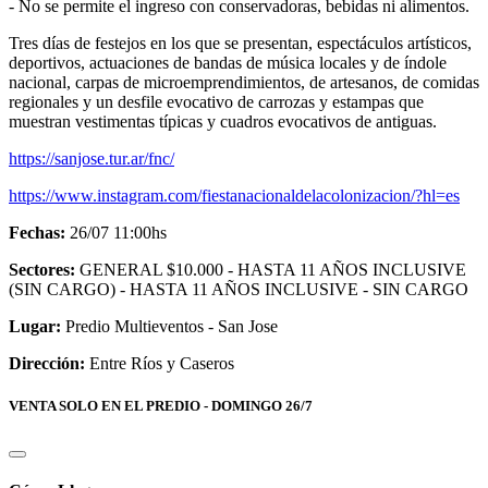
- ⁠No se permite el ingreso con conservadoras, bebidas ni alimentos.
Tres días de festejos en los que se presentan, espectáculos artísticos,
deportivos, actuaciones de bandas de música locales y de índole
nacional, carpas de microemprendimientos, de artesanos, de comidas
regionales y un desfile evocativo de carrozas y estampas que
muestran vestimentas típicas y cuadros evocativos de antiguas.
https://sanjose.tur.ar/fnc/
https://www.instagram.com/fiestanacionaldelacolonizacion/?hl=es
Fechas:
26/07 11:00hs
Sectores:
GENERAL $10.000 - HASTA 11 AÑOS INCLUSIVE
(SIN CARGO) - HASTA 11 AÑOS INCLUSIVE - SIN CARGO
Lugar:
Predio Multieventos - San Jose
Dirección:
Entre Ríos y Caseros
VENTA SOLO EN EL PREDIO - DOMINGO 26/7