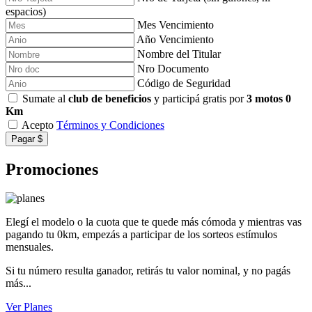
espacios)
Mes Vencimiento
Año Vencimiento
Nombre del Titular
Nro Documento
Código de Seguridad
Sumate al
club de beneficios
y participá gratis por
3 motos 0
Km
Acepto
Términos y Condiciones
Pagar $
Promociones
Elegí el modelo o la cuota que te quede más cómoda y mientras vas
pagando tu 0km, empezás a participar de los sorteos estímulos
mensuales.
Si tu número resulta ganador, retirás tu valor nominal, y no pagás
más...
Ver Planes