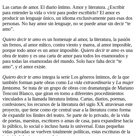
Las cartas de amor. El diario íntimo. Amor y literatura. ¿Escribir
para entender la vida o vivir para poder escribirlo? El amor es
producir un lenguaje único, un idioma exclusivamente para esas dos
personas. No hay amor sin lenguaje, no se puede amar sin decir “te
amo”.
Quiero decir te amo
es un homenaje al amor, la literatura, la pasión
sin frenos, al amor mítico, contra viento y marea, al amor imposible,
porque todo amor es un amor imposible.
Quiero decir te amo
es una
obra de teatro y es una carta de amor para todos los enamorados y
para todas las enamoradas del mundo. Solo hace falta decir “te
amo”, y el amor existe.
Quiero decir te amo
integra la serie Los géneros íntimos, de la que
también forman parte obras como
La vida extraordinaria
y
La mujer
fantasma
. Se trata de un grupo de obras con dramaturgia de Mariano
Tenconi Blanco, que giran en torno a diferentes procedimientos
vinculados a la llamada literatura íntima. Cartas, diarios, poemas,
confesiones; los recursos de la literatura del siglo XX atraviesan este
proyecto, que tiene como eje central usar a la literatura como forma
de expandir los límites del teatro. Se parte de lo privado, de la vida
de poetas, maestras, escritores o amas de casa, para expandirse hacia
lo público, lo social o incluso hasta lo universal. Estas pequeñas
vidas privadas se vuelven totalmente políticas, estas escrituras de la