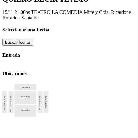
15/11 21:00hs
TEATRO LA COMEDIA
Mitre y Ctda. Ricardone -
Rosario - Santa Fe
Seleccionar una Fecha
Buscar fechas
Entrada
Ubicaciones
Escenario
Platea Baja
Palco Alto Impar
Palco Balcon Impar
Palco Balcon Par
Palco Alto Par
Platea Alta