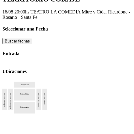
16/08 20:00hs
TEATRO LA COMEDIA
Mitre y Ctda. Ricardone -
Rosario - Santa Fe
Seleccionar una Fecha
Buscar fechas
Entrada
Ubicaciones
Escenario
Platea Baja
Palco Alto Impar
Palco Balcon Impar
Palco Balcon Par
Palco Alto Par
Platea Alta