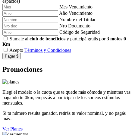
espacios)
Mes Vencimiento
Año Vencimiento
Nombre del Titular
Nro Documento
Código de Seguridad
Sumate al
club de beneficios
y participá gratis por
3 motos 0
Km
Acepto
Términos y Condiciones
Pagar $
Promociones
Elegí el modelo o la cuota que te quede más cómoda y mientras vas
pagando tu 0km, empezás a participar de los sorteos estímulos
mensuales.
Si tu número resulta ganador, retirás tu valor nominal, y no pagás
más...
Ver Planes